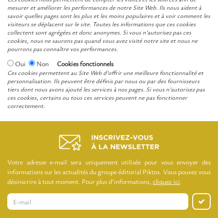
mesurer et améliorer les performances de notre Site Web. Ils nous aident à
savoir quelles pages sont les plus et les moins populaires et à voir comment les
visiteurs se déplacent sur le site. Toutes les informations que ces cookies
collectent sont agrégées et donc anonymes. Si vous n'autorisez pas ces
cookies, nous ne saurons pas quand vous avez visité notre site et nous ne
pourrons pas connaître vos performances.
Oui
Non
Cookies fonctionnels
Ces cookies permettent au Site Web d'offrir une meilleure fonctionnalité et
personnalisation. Ils peuvent être définis par nous ou par des fournisseurs
tiers dont nous avons ajouté les services à nos pages. Si vous n'autorisez pas
ces cookies, certains ou tous ces services peuvent ne pas fonctionner
correctement.
Votre adresse e-mail sera uniquement utilisée pour vous envoyer des
informations sur les actualités du groupe éditorial Piktos. Vous pouvez vous
désinscrire à tout moment. Pour plus d'informations,
cliquez ici
.