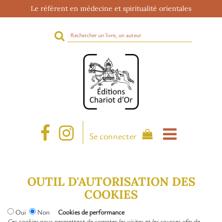
Le référent en médecine et spiritualité orientales
Rechercher
sur
le
site
Se connecter
OUTIL D'AUTORISATION DES
COOKIES
Oui
Non
Cookies de performance
Ces cookies nous permettent de compter les visites et les sources afin de