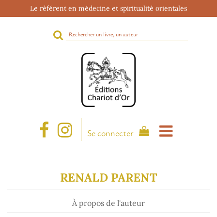
Le référent en médecine et spiritualité orientales
Rechercher
sur
le
site
Se connecter
RENALD PARENT
À propos de l'auteur