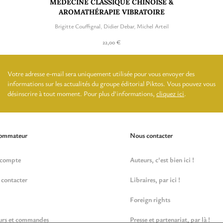
MÉDECINE CLASSIQUE CHINOISE &
AROMATHÉRAPIE VIBRATOIRE
Brigitte Couffignal
,
Didier Debar
,
Michel Arteil
22,00 €
Votre adresse e-mail sera uniquement utilisée pour vous envoyer des
informations sur les actualités du groupe éditorial Piktos. Vous pouvez vous
désinscrire à tout moment. Pour plus d'informations,
cliquez ici
.
ommateur
Nous contacter
compte
Auteurs, c'est bien ici !
contacter
Libraires, par ici !
Foreign rights
urs et commandes
Presse et partenariat, par là !