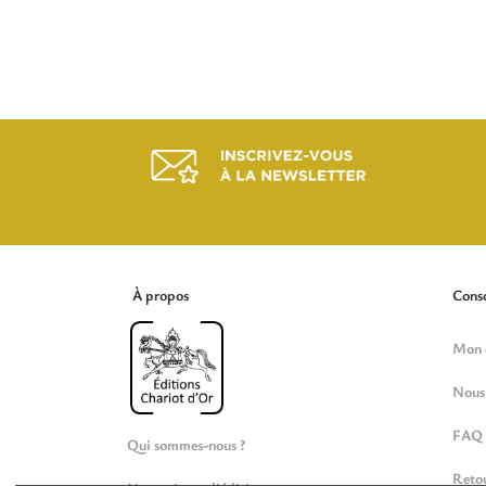
À propos
Cons
Mon 
Nous 
FAQ
Qui sommes-nous ?
Reto