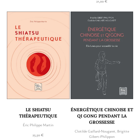
21,00 €
LE SHIATSU
ÉNERGÉTIQUE CHINOISE ET
THÉRAPEUTIQUE
QI GONG PENDANT LA
GROSSESSE
Éric Philippe Martin
Clotilde Gaillard-Nougaret
,
Brigitte
25,50 €
Gibert-Philippon