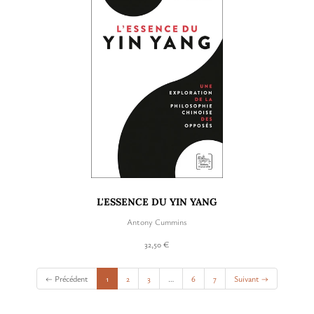
L'ESSENCE DU YIN YANG
Antony Cummins
32,50 €
(current)
← Précédent
1
2
3
…
6
7
Suivant →