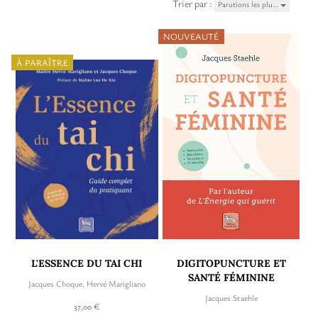
Trier par :
Parutions les plu…
NOUVEAUTÉ
À PARAÎTRE
L'ESSENCE DU TAI CHI
DIGITOPUNCTURE ET
SANTÉ FÉMININE
Jacques Choque
,
Hervé Marigliano
Jacques Staehle
37,00 €