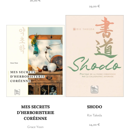
26,00 €
29,00 €
MES SECRETS
SHODO
D’HERBORISTERIE
Rie Takeda
CORÉENNE
24,00 €
Grace Yoon