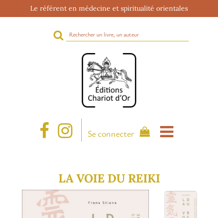
Le référent en médecine et spiritualité orientales
Rechercher
sur
le
site
Se connecter
LA VOIE DU REIKI