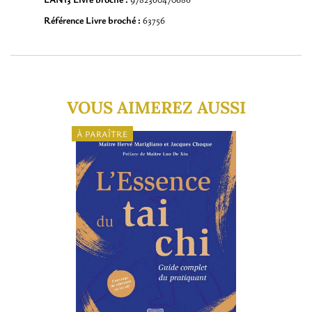
Référence Livre broché :
63756
VOUS AIMEREZ AUSSI
À PARAÎTRE